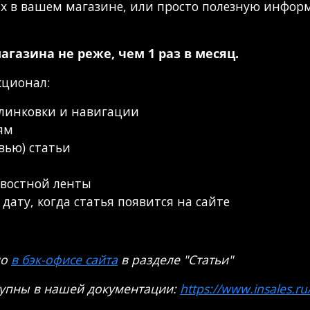
х в вашем магазине, или просто полезную инфор
газина не реже, чем 1 раз в месяц.
кционал:
елинковки и навигации
ям
вью) статьи
овостной ленты
ату, когда статья появится на сайте
но
в бэк-офисе сайта
в разделе "Статьи"
ступны в нашей документации:
https://www.insales.ru